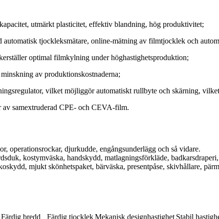
acitet, utmärkt plasticitet, effektiv blandning, hög produktivitet;
 automatisk tjockleksmätare, online-mätning av filmtjocklek och autom
äkerställer optimal filmkylning under höghastighetsproduktion;
de minskning av produktionskostnaderna;
gsregulator, vilket möjliggör automatiskt rullbyte och skärning, vilket 
ger av samextruderad CPE- och CEVA-film.
r, operationsrockar, djurkudde, engångsunderlägg och så vidare.
ordsduk, kostymväska, handskydd, matlagningsförkläde, badkarsdraperi
skoskydd, mjukt skönhetspaket, bärväska, presentpåse, skivhållare, pär
Färdig bredd
Färdig tjocklek
Mekanisk designhastighet
Stabil hastigh