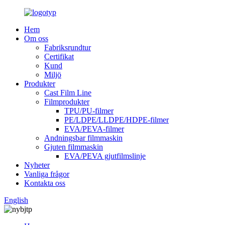
Hem
Om oss
Fabriksrundtur
Certifikat
Kund
Miljö
Produkter
Cast Film Line
Filmprodukter
TPU/PU-filmer
PE/LDPE/LLDPE/HDPE-filmer
EVA/PEVA-filmer
Andningsbar filmmaskin
Gjuten filmmaskin
EVA/PEVA gjutfilmslinje
Nyheter
Vanliga frågor
Kontakta oss
English