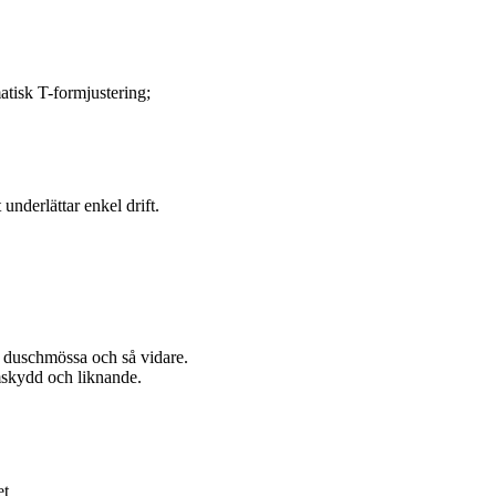
atisk T-formjustering;
underlättar enkel drift.
, duschmössa och så vidare.
mskydd och liknande.
et