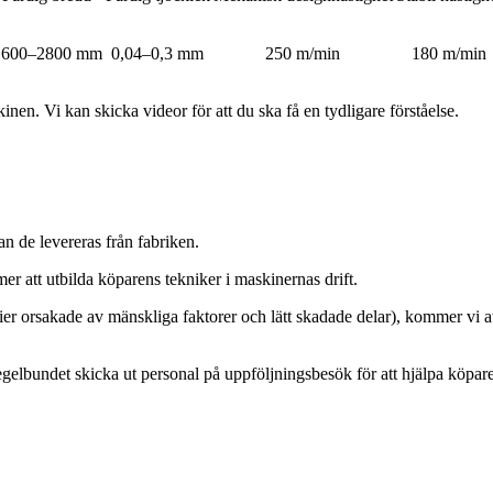
1600–2800 mm
0,04–0,3 mm
250 m/min
180 m/min
en. Vi kan skicka videor för att du ska få en tydligare förståelse.
 de levereras från fabriken.
er att utbilda köparens tekniker i maskinernas drift.
ier orsakade av mänskliga faktorer och lätt skadade delar), kommer vi att
egelbundet skicka ut personal på uppföljningsbesök för att hjälpa köpar