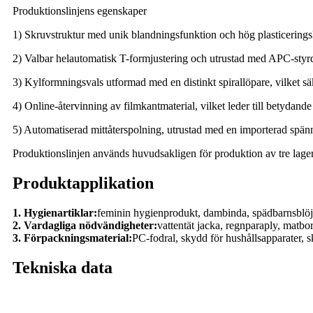
Produktionslinjens egenskaper
1) Skruvstruktur med unik blandningsfunktion och hög plasticeringskap
2) Valbar helautomatisk T-formjustering och utrustad med APC-styrd
3) Kylformningsvals utformad med en distinkt spirallöpare, vilket s
4) Online-återvinning av filmkantmaterial, vilket leder till betydan
5) Automatiserad mittåterspolning, utrustad med en importerad spännin
Produktionslinjen används huvudsakligen för produktion av tre la
Produktapplikation
1. Hygienartiklar:
feminin hygienprodukt, dambinda, spädbarnsblöjo
2. Vardagliga nödvändigheter:
vattentät jacka, regnparaply, matb
3. Förpackningsmaterial:
PC-fodral, skydd för hushållsapparater, 
Tekniska data